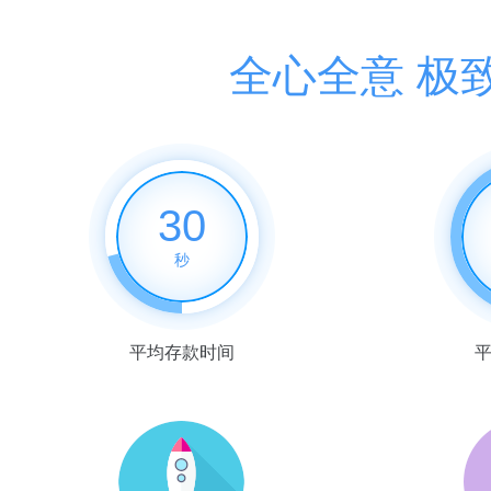
全心全意 极
30
秒
平均存款时间