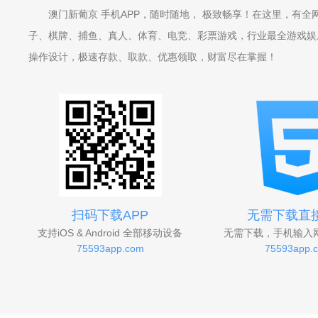
澳门新葡京 手机APP，随时随地， 极致畅享！在这里，有全
子、棋牌、捕鱼、真人、体育、电竞、彩票游戏，行业最全游戏娱乐
操作设计，极速存款、取款、优惠领取，财富尽在掌握！
扫码下载APP
无需下载直
支持iOS & Android 全部移动设备
无需下载，手机输入
75593app.com
75593app.