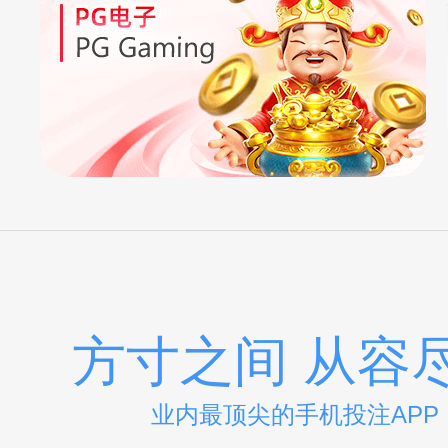
方寸之间 从容
业内最顶尖的手机投注APP